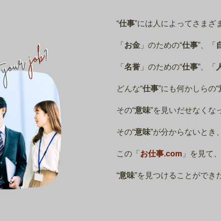
“
仕事
”には人によってさまざま
「
お金
」のための“
仕事
”、「
「
名誉
」のための“
仕事
”、「
どんな“
仕事
”にも何かしらの“
その“
意味
”を見いだせなくな
その“
意味
”が分からないとき
この「
お仕事.com
」を見て、
“
意味
”を見つけることができ