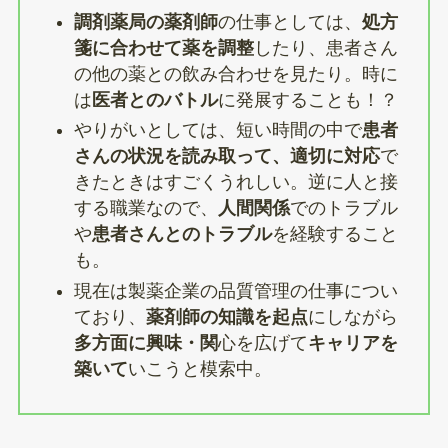
調剤薬局の薬剤師
の仕事としては、
処方
箋に合わせて薬を調整
したり、患者さん
の他の薬との飲み合わせを見たり。時に
は
医者とのバトル
に発展することも！？
やりがいとしては、短い時間の中で
患者
さんの状況を読み取って、適切に対応
で
きたときはすごくうれしい。逆に人と接
する職業なので、
人間関係
でのトラブル
や
患者さんとのトラブル
を経験すること
も。
現在は製薬企業の品質管理の仕事につい
ており、
薬剤師の知識を起点
にしながら
多方面に興味・関
心を広げて
キャリアを
築いて
いこうと模索中。