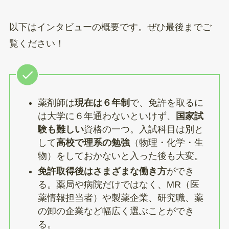
以下はインタビューの概要です。ぜひ最後までご
覧ください！
薬剤師は
現在は６年制
で、免許を取るに
は大学に６年通わないといけず、
国家試
験も難しい
資格の一つ。入試科目は別と
して
高校で理系の勉強
（物理・化学・生
物）をしておかないと入った後も大変。
免許取得後はさまざまな働き方
ができ
る。薬局や病院だけではなく、MR（医
薬情報担当者）や製薬企業、研究職、薬
の卸の企業など幅広く選ぶことができ
る。